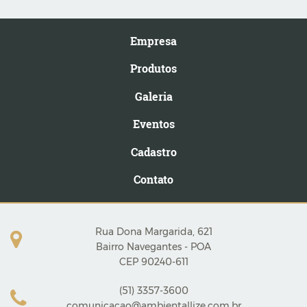
Empresa
Produtos
Galeria
Eventos
Cadastro
Contato
Rua Dona Margarida, 621
Bairro Navegantes - POA
CEP 90240-611
(51) 3357-3600
comunicacao@ambientallize.com.br